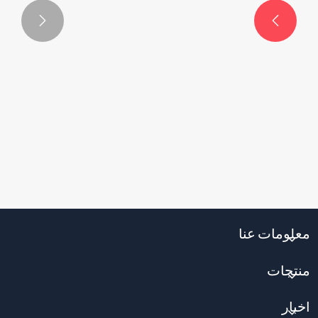


معلومات عنا
منتجات
أخبار